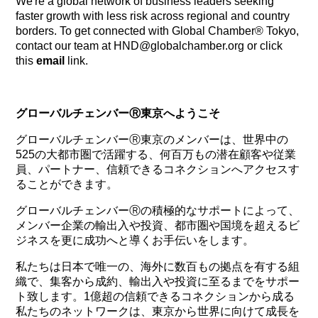
We're a global network of business leaders seeking
faster growth with less risk across regional and country
borders. To get connected with Global Chamber® Tokyo,
contact our team at HND@globalchamber.org or click
this
email
link.
グローバルチェンバーⓇ東京へようこそ
グローバルチェンバーⓇ東京のメンバーは、世界中の
525の大都市圏で活躍する、何百万もの潜在顧客や従業
員、パートナー、信頼できるコネクションへアクセスす
ることができます。
グローバルチェンバーⓇの積極的なサポートによって、
メンバー企業の輸出入や投資、都市圏や国境を超えるビ
ジネスを更に成功へと導くお手伝いをします。
私たちは日本で唯一の、海外に数百もの拠点を有する組
織で、集客から成約、輸出入や投資に至るまでをサポー
ト致します。1億超の信頼できるコネクションから成る
私たちのネットワークは、東京から世界に向けて成長を